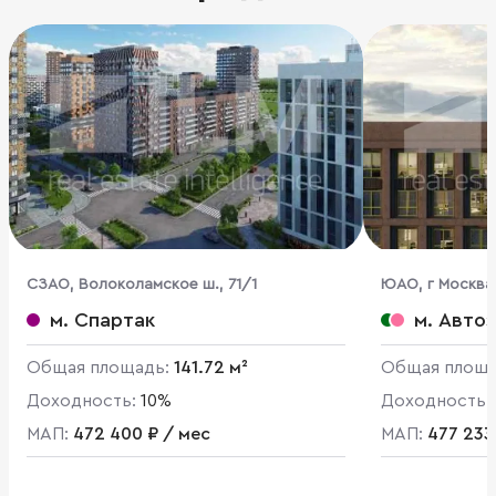
CЗАО, Волоколамское ш., 71/1
ЮАО, г Москва,
стр. 66
м. Спартак
м. Авто
Общая площадь:
141.72 м²
Общая площ
Доходность:
10%
Доходность:
МАП:
472 400 ₽ / мес
МАП:
477 233