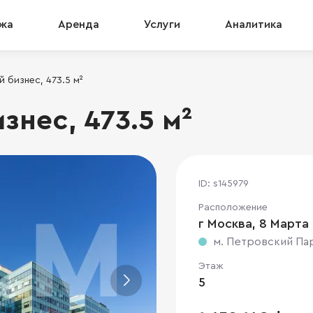
жа
Аренда
Услуги
Аналитика
 бизнес, 473.5 м²
нес, 473.5 м²
ID: s145979
Расположение
г Москва, 8 Марта у
м. Петровский Па
Этаж
5