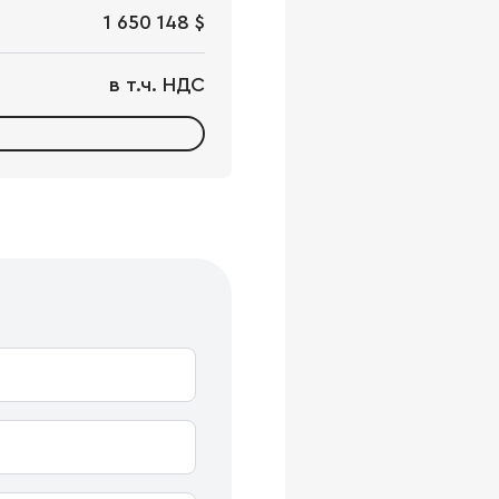
1 650 148 $
в т.ч. НДС