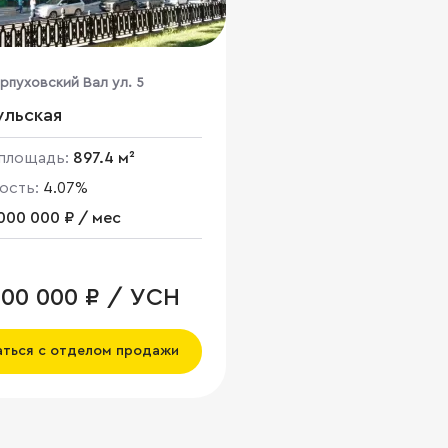
рпуховский Вал ул. 5
ульская
площадь:
897.4 м²
ость:
4.07%
000 000 ₽ / мес
000 000 ₽ / УСН
аться с отделом продажи