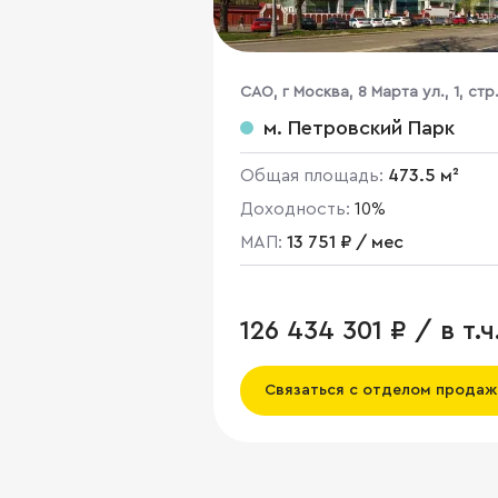
CАО, г Москва, 8 Марта ул., 1, стр.
м. Петровский Парк
Общая площадь:
473.5 м²
Доходность:
10%
МАП:
13 751 ₽ / мес
126 434 301 ₽ / в т.ч
НДС
Связаться с отделом продаж