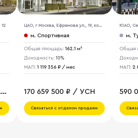
 12
ЦАО, г Москва, Ефремова ул., 19, кор.
ЮАО, Се
1
м. Спортивная
м. Т
Общая площадь:
162.1 м²
Общая 
Доходность:
10%
Доходн
МАП:
1 119 356 ₽ / мес
МАП:
2 
.
170 659 500 ₽ / УСН
590 
и
Связаться с отделом продажи
Связ