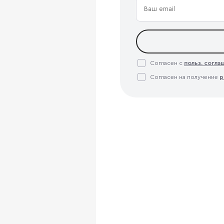
Согласен с
польз. согл
Согласен на получение
р