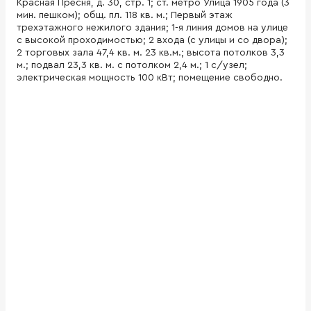
Красная Пресня, д. 30, стр. 1; ст. метро Улица 1905 года (3
мин. пешком); общ. пл. 118 кв. м.; Первый этаж
трехэтажного нежилого здания; 1-я линия домов на улице
с высокой проходимостью; 2 входа (с улицы и со двора);
2 торговых зала 47,4 кв. м. 23 кв.м.; высота потолков 3,3
м.; подвал 23,3 кв. м. с потолком 2,4 м.; 1 с/узел;
электрическая мощность 100 кВт; помещение свободно.