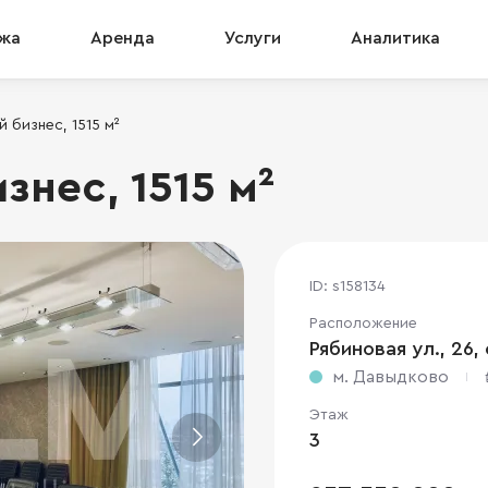
жа
Аренда
Услуги
Аналитика
 бизнес, 1515 м²
нес, 1515 м²
ID: s158134
Расположение
Рябиновая ул., 26, 
м. Давыдково
Этаж
3