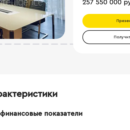
257 550 000 р
Презе
Получи
рактеристики
финансовые показатели