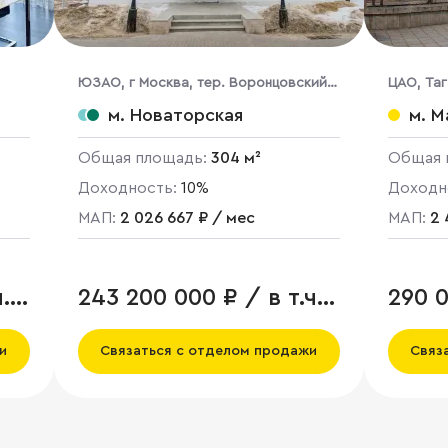
ЮЗАО, г Москва, тер. Воронцовский
ЦАО, Тага
Парк, 5
м. Новаторская
м. М
Общая площадь:
304 м²
Общая 
Доходность:
10%
Доходн
МАП:
2 026 667 ₽ / мес
МАП:
2 
.
243 200 000 ₽ / в т.ч.
290 
НДС
и
Связаться с отделом продажи
Связ