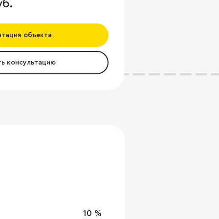
уб.
нтация объекта
ть консультацию
10 %