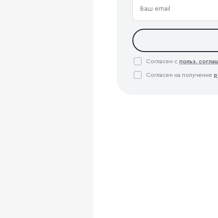
Согласен с
польз. согл
Согласен на получение
р