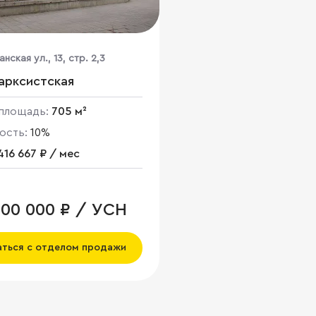
нская ул., 13, стр. 2,3
арксистская
площадь:
705 м²
ость:
10%
416 667 ₽ / мес
000 000 ₽ / УСН
аться с отделом продажи