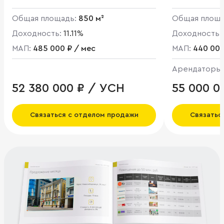
Общая площадь:
850 м²
Общая площ
Доходность:
11.11%
Доходность:
МАП:
485 000 ₽ / мес
МАП:
440 000
Арендаторы
52 380 000 ₽ / УСН
55 000 0
Связаться с отделом продажи
Связатьс