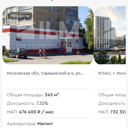
Продукты
Московская обл, Одинцовский р-н, рп
ЮЗАО, г. Моск
Большие Вязёмы, Можайское шоссе, д 1
жилой комплекс
Общая площадь:
343 м²
Общая площ
Доходность:
7.33%
Доходность:
МАП:
476 400 ₽ / мес
МАП:
732 328
Арендаторы:
Магнит