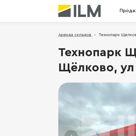
Прода
Аренда складов
Технопарк Щелков
Технопарк Щ
Щёлково, ул 