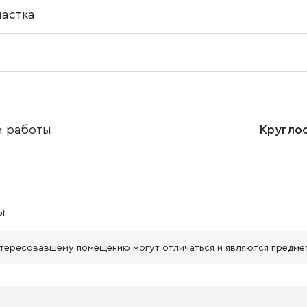
частка
м работы
Кругло
ы
нтересовавшему помещению могут отличаться и являются предме