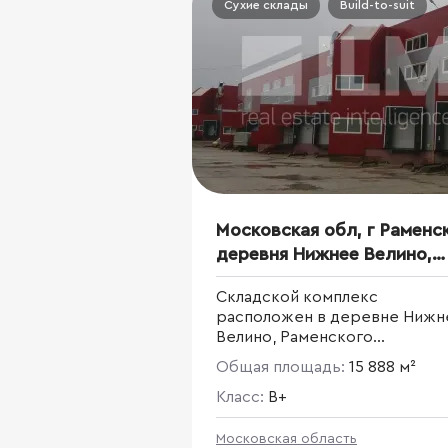
Сухие склады
Build-to-suit
Московская обл, г Раменс
деревня Нижнее Велино,
Старо-Рязанское шоссе, д 
Складской комплекс
1
расположен в деревне Нижн
Велино, Раменского
муниципальном района
Общая площадь:
15 888 м²
Московской области. Старо-
Рязанское шоссе, 37 км МКАД
Класс:
B+
Общая площадь складского
комплекса 23 100 кв. м.
Московская область