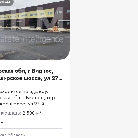
клады
ская обл, г Видное,
ширское шоссе, ул 27-
метр, влд 14 стр 1
аходится по адресу:
кая обл, г Видное, тер
ое шоссе, ул 27-й
р, влд 14 стр 1
площадь:
2 300 м²
B+
кая область