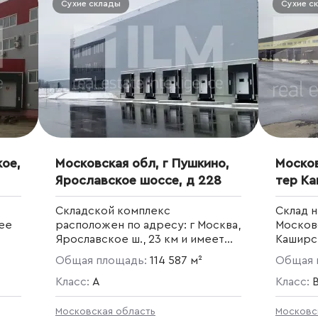
Сухие склады
Сухие с
кое,
Московская обл, г Пушкино,
Москов
Ярославское шоссе, д 228
тер Ка
3 к
й кило
Складской комплекс
Склад н
ее
расположен по адресу: г Москва,
Московс
Ярославское ш., 23 км и имеет
Каширск
прямой доступ к ярославскому
километ
Общая площадь:
114 587 м²
Общая 
шоссе, расстояние до МКАД
.
составляет 23 км по Такое
Класс:
A
Класс:
месторасположение дает
доступ удобный доступ как в
Московская область
Московс