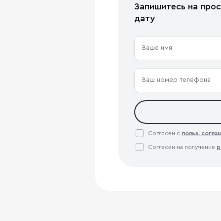
Запишитесь на прос
дату
Согласен с
польз. согл
Согласен на получение
р