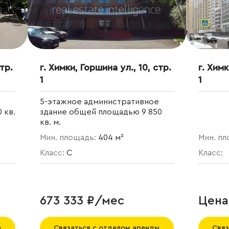
стр.
г. Химки, Горшина ул., 10, стр.
г. Химк
1
1
е
5-этажное административное
 кв.
здание общей площадью 9 850
кв. м.
Мин. площадь:
404 м²
Мин. п
Класс:
C
Класс:
673 333 ₽/мес
Цена
ы
Связаться с отделом аренды
Связ