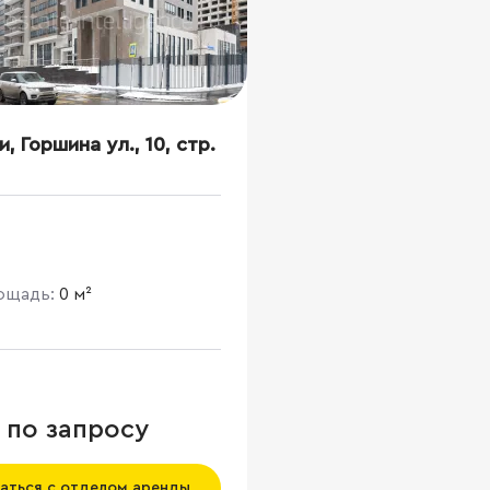
и, Горшина ул., 10, стр.
лощадь:
0 м²
 по запросу
аться с отделом аренды