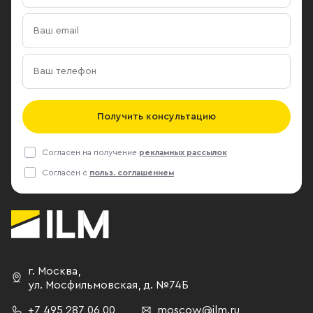
Получить консультацию
Согласен на получение
рекламных рассылок
Согласен с
польз. соглашением
г. Москва
,
ул. Мосфильмовская,
д. №74Б
+7 495 287 06 00
moscow@ilm.ru