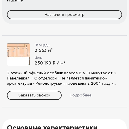
Назначить просмотр
Площадь
2 563 м²
Цена
230 190 ₽ / м²
3-этажный офисный особняк класса В в 10 минутах от м.
Павелецкая. - С отделкой - Не является памятником
архитектуры - Реконструкция проведена в 2004 году -
Электрическая мощность - 250 кВт, возможно увеличение
- Перекрытия: металлический профиль + бетон - Наземный
Заказать звонок
Подробнее
паркинг на 25 м/м. - 2 отдельных входа, цоколь с окнами, 3
наземных этажа, мансарда - Земельный участок в
долгосрочной аренде - Удобное расположение в
непосредственной близости от Летниковской улицы и
Дербеневской набережной.
Основные характеристики