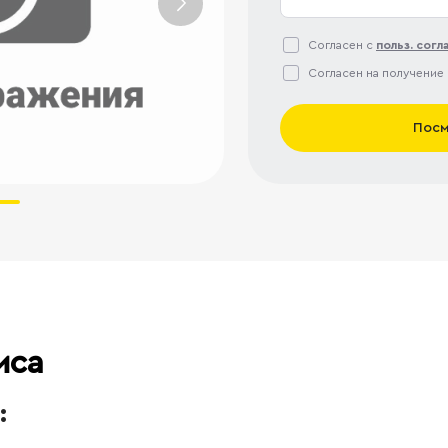
Согласен с
польз. сог
Согласен на получение
Посм
иса
: