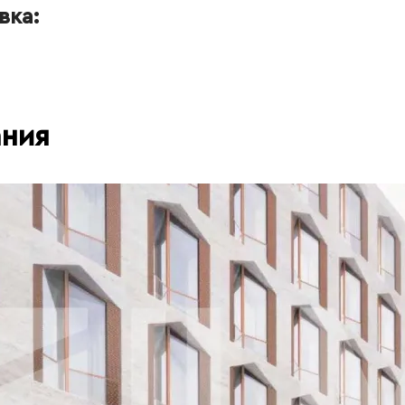
вка:
ания