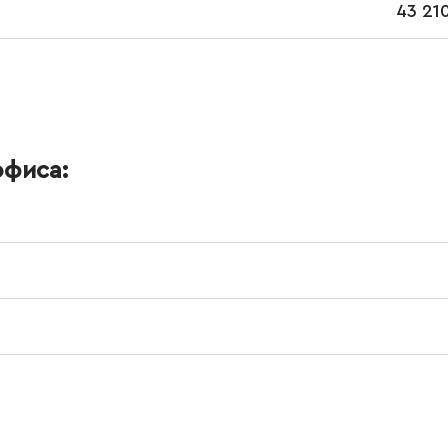
43 210
офиса: