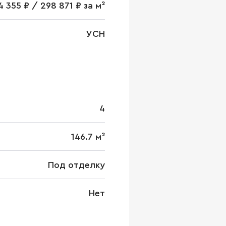
 355 ₽ / 298 871 ₽ за м²
УСН
4
146.7 м²
Под отделку
Нет