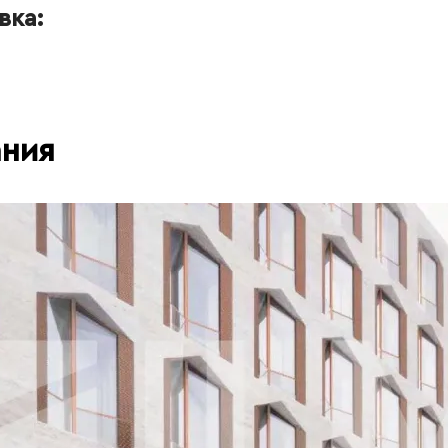
вка:
ания