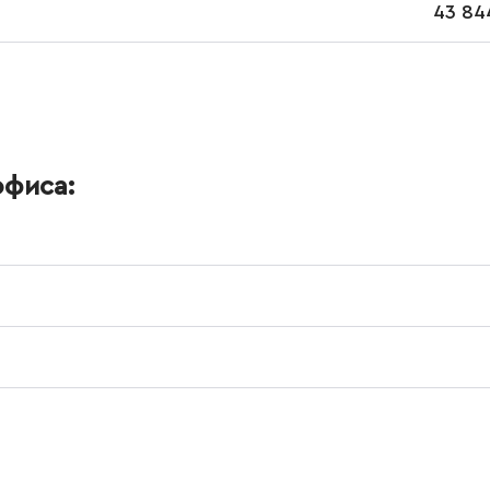
43 844
офиса: