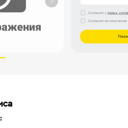
Согласен с
польз. сог
Согласен на получение
Посм
иса
: