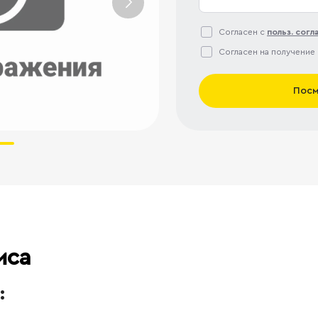
Согласен с
польз. сог
Согласен на получение
Посм
иса
: