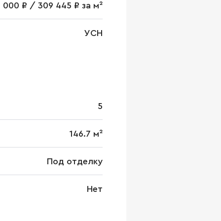
 000 ₽ / 309 445 ₽ за м²
УСН
5
146.7 м²
Под отделку
Нет