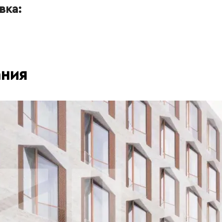
вка:
ания