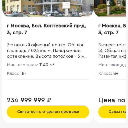
г Москва, Бол. Коптевский пр-д,
г Москва, Б
3, стр. 7
3, стр. 7
7-этажный офисный центр. Общая
Бизнес-центр
площадь 7 023 кв. м. Панорамное
5). Общая пло
остекление. Высота потолков - 3 м.
Развитая инф
магазины, от
Мин. площадь:
1140 м²
Мин. площад
банкоматы, т
Класс:
B-
связи.
Класс:
B+
234 999 999 ₽
Цена по
Связаться с отделом продажи
Связатьс