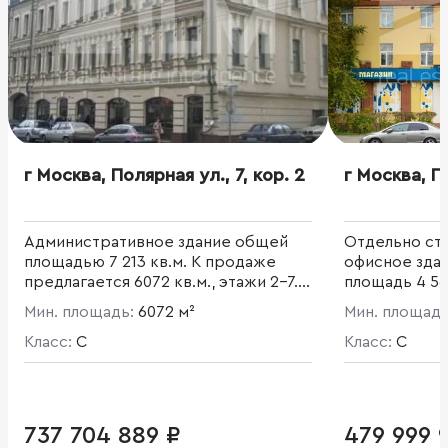
г Москва, Полярная ул., 7, кор. 2
г Москва, По
Административное здание общей
Отдельно ст
площадью 7 213 кв.м. К продаже
офисное зда
предлагается 6072 кв.м., этажи 2-7. В
площадь 4 567
предмет продажи не входят
Мин. площадь:
6072 м²
Мин. площад
торговые помещения на 1 этаже. ЗУ
в собственности. Виды
Класс:
C
Класс:
C
разрешенного использования ЗУ:
объекты размещения гостиниц и
прочих мест временного
проживания.
737 704 889 ₽
479 999 