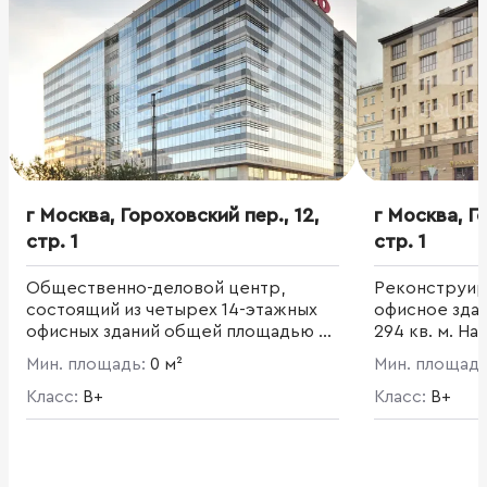
г Москва, Гороховский пер., 12,
г Москва, Г
стр. 1
стр. 1
Общественно-деловой центр,
Реконструир
состоящий из четырех 14-этажных
офисное зда
офисных зданий общей площадью 65
294 кв. м. Н
000 кв. м, образующих внутренний
кафе, рестор
Мин. площадь:
0 м²
Мин. площад
двор и двухэтажное здание
автостоянки. Все четыре секции
Класс:
B+
Класс:
B+
имеют отдельные входные и
лифтовые группы, независимые
инженерные системы. Полезная
площадь - 63 620,4 кв. м.