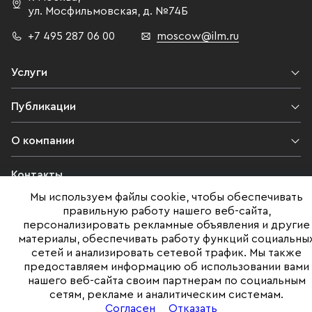
ул. Мосфильмовская,
д. №74Б
+7 495 287 06 00
moscow@ilm.ru
Услуги
Публикации
О компании
Контакты
Мы используем файлы cookie, чтобы обеспечивать
Юридическая информация
правильную работу нашего веб-сайта,
персонализировать рекламные объявления и другие
материалы, обеспечивать работу функций социальны
сетей и анализировать сетевой трафик. Мы также
©ILM 2009-2026. Все права защищены
предоставляем информацию об использовании вами
нашего веб-сайта своим партнерам по социальным
Представленная на сайте информация, в т.ч. стоимости объектов,
сетям, рекламе и аналитическим системам.
носит информационный характер
и не является публичной офертой. Условия продажи объекта могут
Согласен
Отказать