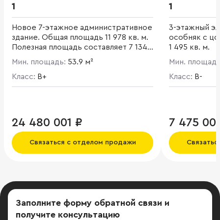
1
1
Новое 7-этажное административное
3-этажный э
здание. Общая площадь 11 978 кв. м.
особняк с ц
Полезная площадь составляет 7 134
1 495 кв. м.
кв. м. На 1 этаже расположены
Мин. площадь:
53.9 м²
Мин. площад
торговые помещения. Со 2-7 этажи -
апартаменты с панорамным
Класс:
B+
Класс:
B-
остеклением.
24 480 001 ₽
7 475 00
Связаться с отделом продажи
Связатьс
Заполните форму обратной связи
и
получите консультацию