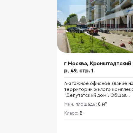
г Москва, Кронштадтский 
р, 49, стр. 1
4-этажное офисное здание н
территории жилого комплек
"Депутатский дом". Общая
площадь 2 123 кв. м.Высота
Мин. площадь:
0 м²
потолков - 3 м. Пять входных
групп.
Класс:
B-