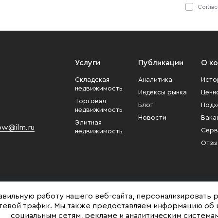
Соглас
Услуги
Публикации
О к
Складская
Аналитика
Исто
недвижимость
Индексы рынка
Ценн
Торговая
Блог
Подх
недвижимость
Новости
Вака
Элитная
w@ilm.ru
Серв
недвижимость
Отзы
авильную работу нашего веб-сайта, персонализировать 
етевой трафик. Мы также предоставляем информацию об 
социальным сетям, рекламе и аналитическим системам