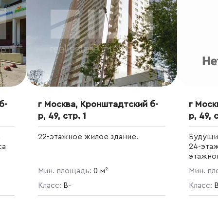
б-
г Москва, Кронштадтский б-
г Моск
р, 49, стр. 1
р, 49, 
а
22-этажное жилое здание.
Будущи
са
24-этаж
этажног
размест
Мин. площадь:
0 м²
Мин. п
сопутс
Класс:
B-
Общая 
Класс:
многоф
комплек