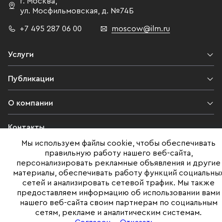
г. Москва
,
ул. Мосфильмовская,
д. №74Б
+7 495 287 06 00
moscow@ilm.ru
Услуги
Публикации
О компании
Контакты
Мы используем файлы cookie, чтобы обеспечивать
Юридическая информация
правильную работу нашего веб-сайта,
персонализировать рекламные объявления и другие
материалы, обеспечивать работу функций социальны
сетей и анализировать сетевой трафик. Мы также
©ILM 2009-2026. Все права защищены
предоставляем информацию об использовании вами
нашего веб-сайта своим партнерам по социальным
Представленная на сайте информация, в т.ч. стоимости объектов,
сетям, рекламе и аналитическим системам.
носит информационный характер
и не является публичной офертой. Условия продажи объекта могут