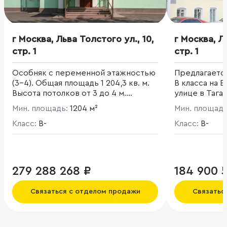
г Москва, Льва Толстого ул., 10,
г Москва, Л
стр. 1
стр. 1
Особняк с переменной этажностью
Предлагаетс
(3-4). Общая площадь 1 204,3 кв. м.
В класса на 
Высота потолков от 3 до 4 м.
улице в Тага
Является памятником архитектуры.
комплекс вхо
Мин. площадь:
1204 м²
Мин. площад
этажных стр
Класс:
B-
между собой.
Класс:
B-
двумя отдель
внутренним 
м/м. Объект 
памятником к
279 288 268 ₽
184 900 
Ж/Б перекры
реконструкци
Связаться с отделом продажи
Связатьс
потолков 2,9
кабинетная п
помещений н
каждом здани