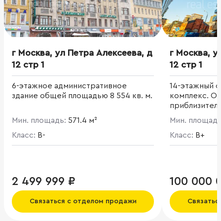
г Москва, ул Петра Алексеева, д
г Москва, у
12 стр 1
12 стр 1
6-этажное административное
14-этажный 
здание общей площадью 8 554 кв. м.
комплекс. О
приблизительн
Мин. площадь:
571.4 м²
Мин. площад
Класс:
B-
Класс:
B+
2 499 999 ₽
100 000 
Связаться с отделом продажи
Связатьс