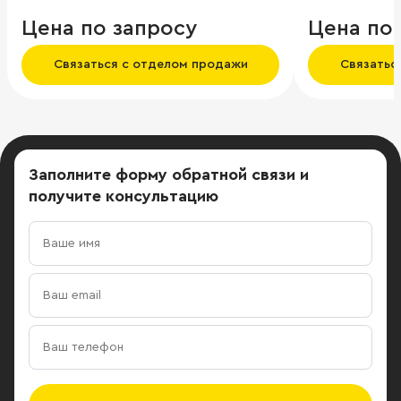
типография,
Цена по запросу
Цена по
агентство, к
известные м
Связаться с отделом продажи
Связатьс
компании.
Заполните форму обратной связи
и
получите консультацию