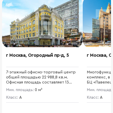
г Москва, Огородный пр-д, 5
г Москва, О
7-этажный офисно-торговый центр
Многофункци
общей площадью 22 988,8 кв.м.
комплекс, в 
Офисная площадь составляет 13
БЦ «Павелецк
948,31 кв. м.
«Павелецкая
Мин. площадь:
0 м²
Мин. площад
площадью 71 
Класс:
A
площадь 13-э
Класс:
A
«Павелецкая Пл
Развитая инф
отделения ба