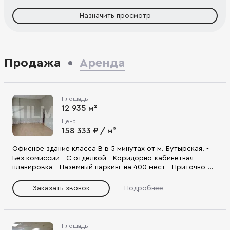
Назначить просмотр
Продажа
Аренда
Площадь
12 935 м²
Цена
158 333 ₽ / м²
Офисное здание класса В в 5 минутах от м. Бутырская. -
Без комиссии - С отделкой - Коридорно-кабинетная
планировка - Наземный паркинг на 400 мест - Приточно-
вытяжная система вентиляции, сплит-системы
кондиционирования, пропускная система контроля
Заказать звонок
Подробнее
доступа, видеонаблюдение - Удобный выезд на ул.
Бутырская, Дмитровское ш., ТТК.
Площадь