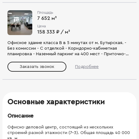
Площадь
7 652 м²
Цена
158 333 ₽ / м²
Офисное здание класса В в 5 минутах от м. Бутырская. -
Без комиссии - С отделкой - Коридорно-кабинетная
планировка - Наземный паркинг на 400 мест - Приточно-
вытяжная система вентиляции, сплит-системы
кондиционирования, пропускная система контроля
Заказать звонок
Подробнее
доступа, видеонаблюдение - Удобный выезд на ул.
Бутырская, Дмитровское ш., ТТК.
Основные характеристики
Описание
Офисно-деловой центр, состоящий из нескольких
строений разной этажности (7-3). Общая площадь 40 000
кв. м.