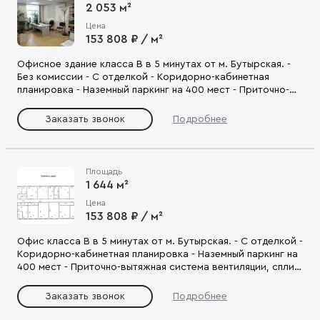
2 053 м²
Цена
153 808 ₽ / м²
Офисное здание класса В в 5 минутах от м. Бутырская. -
Без комиссии - С отделкой - Коридорно-кабинетная
планировка - Наземный паркинг на 400 мест - Приточно-
вытяжная система вентиляции, сплит-системы
кондиционирования, пропускная система контроля
Заказать звонок
Подробнее
доступа, видеонаблюдение - Удобный выезд на ул.
Бутырская, Дмитровское ш., ТТК.
Площадь
1 644 м²
Цена
153 808 ₽ / м²
Офис класса В в 5 минутах от м. Бутырская. - С отделкой -
Коридорно-кабинетная планировка - Наземный паркинг на
400 мест - Приточно-вытяжная система вентиляции, сплит-
системы кондиционирования, пропускная система
контроля доступа, видеонаблюдение - Удобный выезд на
Заказать звонок
Подробнее
ул. Бутырская, Дмитровское ш., ТТК.