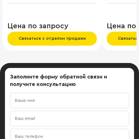
м/м.
Цена по запросу
Цена по
Связаться с отделом продажи
Связатьс
Заполните форму обратной связи
и
получите консультацию