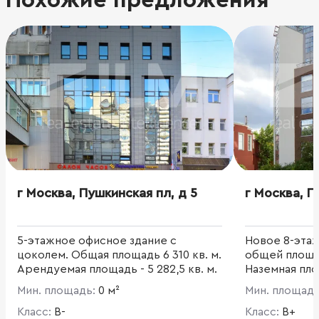
г Москва, Пушкинская пл, д 5
г Москва, П
5-этажное офисное здание с
Новое 8-эта
цоколем. Общая площадь 6 310 кв. м.
общей площад
Арендуемая площадь - 5 282,5 кв. м.
Наземная пло
Панорамное осте
Мин. площадь:
0 м²
Мин. площад
потолков - 3.
Класс:
B-
на 13 м/м, по
Класс:
B+