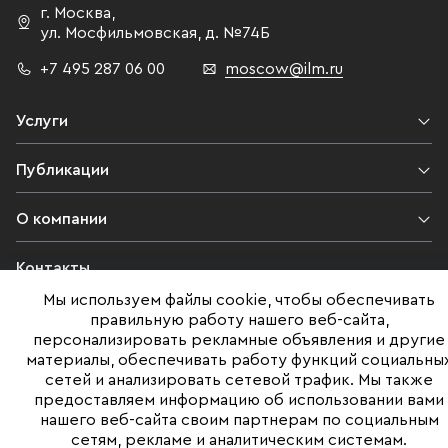
г. Москва
,
ул. Мосфильмовская,
д. №74Б
+7 495 287 06 00
moscow@ilm.ru
Услуги
Публикации
О компании
Контакты
Мы используем файлы cookie, чтобы обеспечивать
Юридическая информация
правильную работу нашего веб-сайта,
персонализировать рекламные объявления и другие
материалы, обеспечивать работу функций социальны
сетей и анализировать сетевой трафик. Мы также
©ILM 2009-2026. Все права защищены
предоставляем информацию об использовании вами
нашего веб-сайта своим партнерам по социальным
Представленная на сайте информация, в т.ч. стоимости объектов,
сетям, рекламе и аналитическим системам.
носит информационный характер