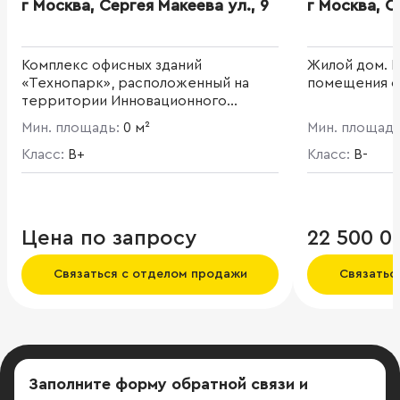
г Москва, Сергея Макеева ул., 9
г Москва, С
Комплекс офисных зданий
Жилой дом. 
«Технопарк», расположенный на
помещения с
территории Инновационного
центра «Сколково» и состоит из
Мин. площадь:
0 м²
Мин. площад
четырех корпусов. Комплекс
офисных зданий «Квартал
Класс:
B+
Класс:
B-
Менделеева» спроектирован с
учетом возможного размещения
«сухих» лабораторий. Корпус 5 - 4-
этажное офисное здание общей
Цена по запросу
22 500 0
площадью 11 208,2 кв. м.
Благоустроенная территория
Связаться с отделом продажи
Связатьс
комплекса. От станций "Славянский
бульвар", "Кунцевская" и
"Тропарево" курсирует шатл-басс.
Заполните форму обратной связи
и