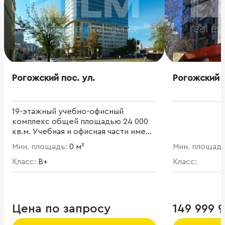
Рогожский пос. ул.
Рогожский п
19-этажный учебно-офисный
комплекс общей площадью 24 000
кв.м. Учебная и офисная части имеют
независимые входные группы.
Мин. площадь:
0 м²
Мин. площад
Офисная часть составляет 11 100 кв.
м. Развитая инфраструктура:
Класс:
B+
Класс:
кафетерий, столовая для
арендаторов, банкомат.
Цена по запросу
149 999 