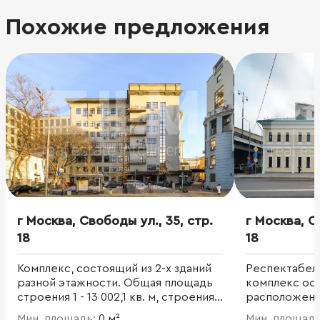
Похожие предложения
г Москва, Свободы ул., 35, стр.
г Москва, С
18
18
Комплекс, состоящий из 2-х зданий
Респектабел
разной этажности. Общая площадь
комплекс ос
строения 1 - 13 002,1 кв. м, строения
расположенны
3 - 578,1 кв. м.
Московского
Мин. площадь:
0 м²
Мин. площад