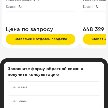
острове Балч
Класс:
B+
как жилые, т
Класс:
B+
помещения. 
комплекса - 
представляе
двухэтажный
Цена по запросу
648 329 
площадью 869
Раушскую на
Связаться с отделом продажи
Связатьс
Кремля.
Заполните форму обратной связи
и
получите консультацию