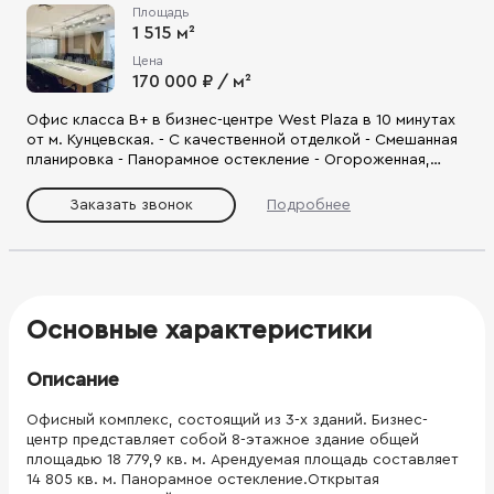
Площадь
1 515 м²
Цена
170 000 ₽ / м²
Офис класса В+ в бизнес-центре West Plaza в 10 минутах
от м. Кунцевская. - С качественной отделкой - Смешанная
планировка - Панорамное остекление - Огороженная,
благоустроенная территория - Удобная локация: доступ
на ул. Рябиновая, ул. генерала Дорохова, МКАД.
Заказать звонок
Подробнее
Основные характеристики
Описание
Офисный комплекс, состоящий из 3-х зданий. Бизнес-
центр представляет собой 8-этажное здание общей
площадью 18 779,9 кв. м. Арендуемая площадь составляет
14 805 кв. м. Панорамное остекление.Открытая