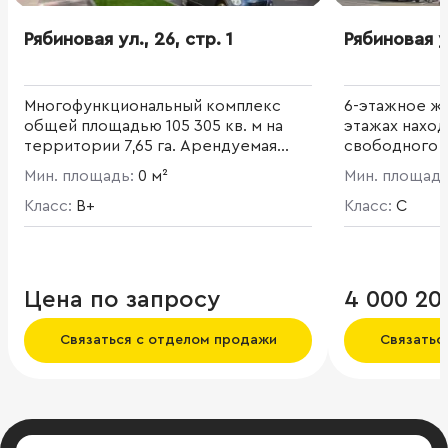
Рябиновая ул., 26, стр. 1
Рябиновая ул
Многофункциональный комплекс
6-этажное жи
общей площадью 105 305 кв. м на
этажах нахо
территории 7,65 га. Арендуемая
свободного н
площадь - 77 800 кв. м. Деловой
планировка.
Мин. площадь:
0 м²
Мин. площад
квартал в стиле loft - максимум
простора и света, соседство старых
Класс:
B+
Класс:
C
и новых материалов. Корпус "Кноп"
- 5 этажное здание общей
площадью 32 357 кв. м.
Цена по запросу
4 000 20
Связаться с отделом продажи
Связатьс