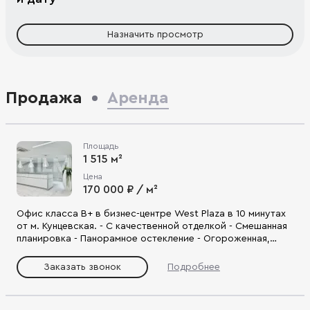
Назначить просмотр
Продажа
Аренда
Площадь
1 515 м²
Цена
170 000 ₽ / м²
Офис класса В+ в бизнес-центре West Plaza в 10 минутах
от м. Кунцевская. - С качественной отделкой - Смешанная
планировка - Панорамное остекление - Огороженная,
благоустроенная территория - Удобная локация: доступ
на ул. Рябиновая, ул. генерала Дорохова, МКАД.
Заказать звонок
Подробнее