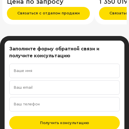
Цена по запросу
1 350 019
системой бе
соответстви
Связаться с отделом продажи
Связатьс
требованиям
объектам пре
Заполните форму обратной связи
и
получите консультацию
Получить консультацию