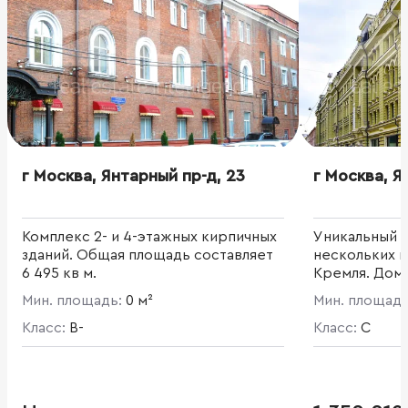
г Москва, Янтарный пр-д, 23
г Москва, Я
Комплекс 2- и 4-этажных кирпичных
Уникальный э
зданий. Общая площадь составляет
нескольких ш
6 495 кв м.
Кремля. Дом 
графа Шерем
Мин. площадь:
0 м²
Мин. площад
отрестраври
Класс:
B-
статус объек
Класс:
C
наследия, пр
комфортной 
оборудован
инженерными