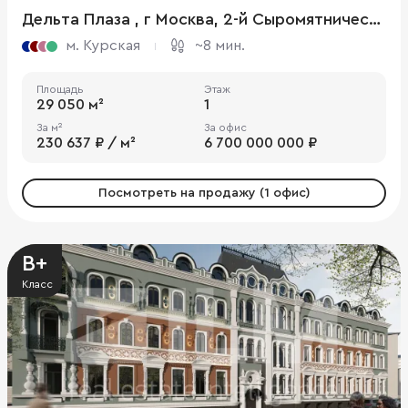
Дельта Плаза , г Москва, 2-й Сыромятнический пер., 1
м. Курская
~8 мин.
Площадь
Этаж
29 050 м²
1
За м²
За офис
230 637 ₽ / м²
6 700 000 000 ₽
Посмотреть на продажу (1 офис)
B+
Класс