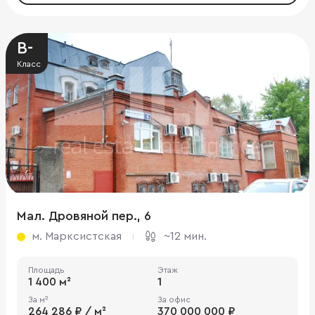
B-
Класс
Мал. Дровяной пер., 6
м. Марксистская
~12 мин.
Площадь
Этаж
1 400 м²
1
За м²
За офис
264 286 ₽ / м²
370 000 000 ₽