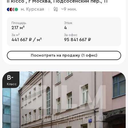
il Ricco , г Москва, Подсосенский пер., 11
м. Курская
~9 мин.
Площадь
Этаж
217 м²
4
За м²
За офис
441 667 ₽ / м²
95 841 667 ₽
Посмотреть на продажу (1 офис)
B-
Класс