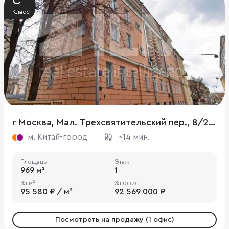
C
Класс
г Москва, Мал. Трехсвятительский пер., 8/2, стр. 8
м. Китай-город
~14 мин.
Площадь
Этаж
969 м²
1
За м²
За офис
95 580 ₽ / м²
92 569 000 ₽
Посмотреть на продажу (1 офис)