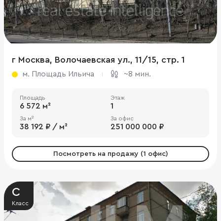
г Москва, Волочаевская ул., 11/15, стр. 1
м. Площадь Ильича
~8 мин.
Площадь
Этаж
6 572 м²
1
За м²
За офис
38 192 ₽ / м²
251 000 000 ₽
Посмотреть на продажу (1 офис)
C
Класс