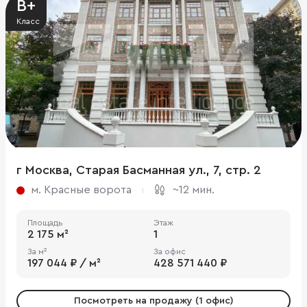
B+
Класс
г Москва, Старая Басманная ул., 7, стр. 2
м. Красные ворота
~12 мин.
Площадь
Этаж
2 175 м²
1
За м²
За офис
197 044 ₽ / м²
428 571 440 ₽
Посмотреть на продажу (1 офис)