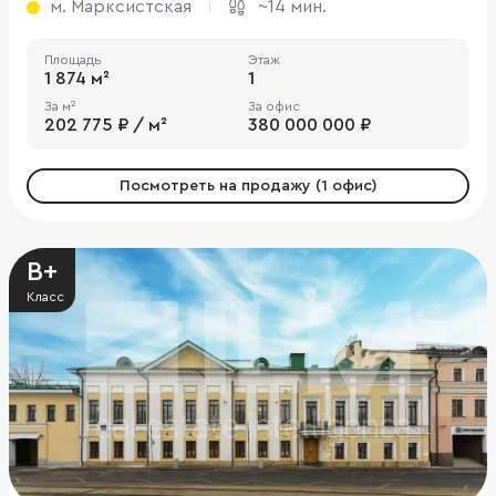
м. Марксистская
~14 мин.
Площадь
Этаж
1 874 м²
1
За м²
За офис
202 775 ₽ / м²
380 000 000 ₽
Посмотреть на продажу (1 офис)
B+
Класс