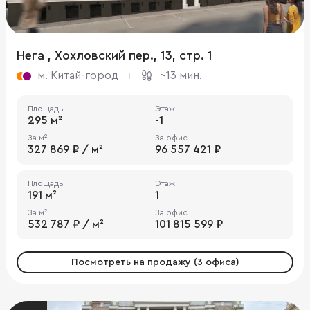
Нега , Хохловский пер., 13, стр. 1
м. Китай-город
~13 мин.
Площадь
Этаж
295 м²
-1
За м²
За офис
327 869 ₽ / м²
96 557 421 ₽
Площадь
Этаж
191 м²
1
За м²
За офис
532 787 ₽ / м²
101 815 599 ₽
Посмотреть на продажу (3 офиса)