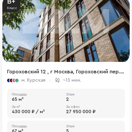
B+
Класс
Гороховский 12 , г Москва, Гороховский пер., 12, стр. 1
м. Курская
~13 мин.
Площадь
Этаж
65 м²
2
За м²
За офис
430 000 ₽ / м²
27 950 000 ₽
Площадь
Этаж
67 м²
5