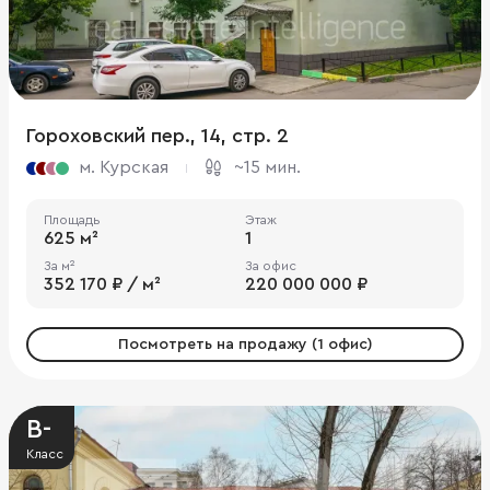
Гороховский пер., 14, стр. 2
м. Курская
~15 мин.
Площадь
Этаж
625 м²
1
За м²
За офис
352 170 ₽ / м²
220 000 000 ₽
Посмотреть на продажу (1 офис)
B-
Класс