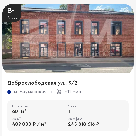
B-
Класс
Доброслободская ул., 9/2
м. Бауманская
~11 мин.
Площадь
Этаж
601 м²
1
За м²
За офис
409 000 ₽ / м²
245 818 616 ₽