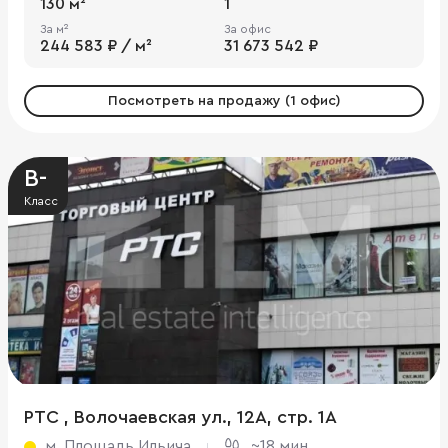
130 м²
1
За м²
За офис
244 583 ₽ / м²
31 673 542 ₽
Посмотреть на продажу (1 офис)
B-
Класс
РТС , Волочаевская ул., 12А, стр. 1А
м. Площадь Ильича
~18 мин.