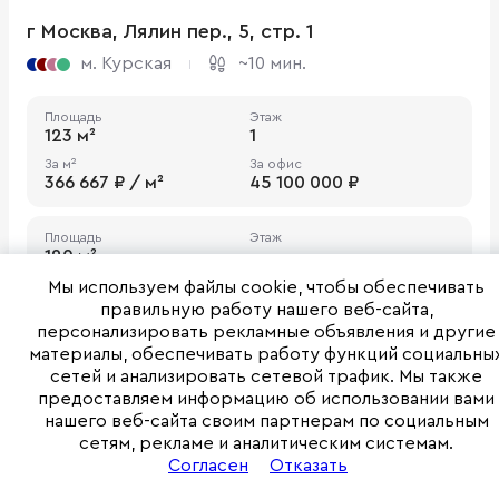
г Москва, Лялин пер., 5, стр. 1
м. Курская
~10 мин.
Площадь
Этаж
123 м²
1
За м²
За офис
366 667 ₽ / м²
45 100 000 ₽
Площадь
Этаж
120 м²
За м²
300 000 ₽ / м²
Мы используем файлы cookie, чтобы обеспечивать
За офис
правильную работу нашего веб-сайта,
36 000 000 ₽
персонализировать рекламные объявления и другие
материалы, обеспечивать работу функций социальны
сетей и анализировать сетевой трафик. Мы также
Посмотреть на продажу (6 офисов)
предоставляем информацию об использовании вами
нашего веб-сайта своим партнерам по социальным
сетям, рекламе и аналитическим системам.
B-
Согласен
Отказать
Класс