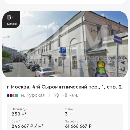
B-
Класс
г Москва, 4-й Сыромятнический пер., 1, стр. 2
м. Курская
~8 мин.
Площадь
Этаж
250 м²
3
За м²
За офис
246 667 ₽ / м²
61 666 667 ₽