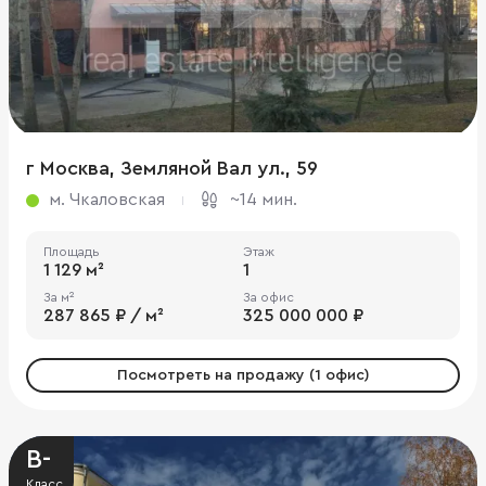
г Москва, Земляной Вал ул., 59
м. Чкаловская
~14 мин.
Площадь
Этаж
1 129 м²
1
За м²
За офис
287 865 ₽ / м²
325 000 000 ₽
Посмотреть на продажу (1 офис)
B-
Класс