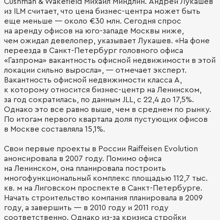
Cushman & Wakefield Михаил Миндлин. Андрей Лукашев
из ILM считает, что цена бизнес-центра может быть
еще меньше — около €30 млн. Сегодня спрос
на аренду офисов на юго-западе Москвы ниже,
чем ожидал девелопер, указывает Лукашев. «На фоне
переезда в Санкт-Петербург головного офиса
«Газпрома» вакантность офисной недвижимости в этой
локации сильно выросла», — отмечает эксперт.
Вакантность офисной недвижимости класса А,
к которому относится бизнес-центр на Ленинском,
за год сократилась, по данным JLL, с 22,4 до 17,5%.
Однако это все равно выше, чем в среднем по рынку. ​
По итогам первого квартала доля пустующих офисов
в Москве составляла 15,1%.
Свои первые проекты в России Raiffeisen Evolution
анонсировала в 2007 году. Помимо офиса
на Ленинском, она планировала построить
многофункциональный комплекс площадью 112,7 тыс.
кв. м на Лиговском проспекте в Санкт-Петербурге.
Начать строительство компания планировала в 2009
году, а завершить — в 2010 году и 2011 году
соответственно. Однако из-за кризиса стройки