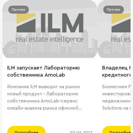
Прочее
Прочее
ILM запускает Лабораторию
Владелец М
собственника AmoLab
кредитного
в офисную 
Компания ILM выводит на рынок
Бизнесмен Р
новый продукт - Лабораторию
инвестирова
собственника AmoLab-сервис
недвижимост
онлайн-анализа рынка офисной
Solutions на
недвижимости. Лаборатория
качественны
собственника AmoLab - позволит
по цене, бли
пользователям–владельцам офисной
строительства. Вошли во
02.06.2017
Подробнее
Подробне