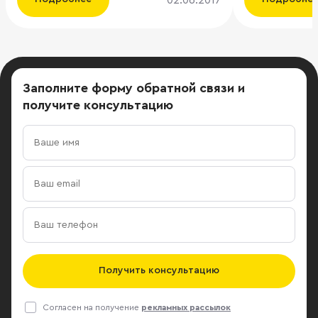
недвижимости проанализировать
О том, что с
спрос на свой объект и объекты-
подконтроль
конкуренты, провести
(состояние $
сравнительный онлайн-анализ
Forbes), куп
конкурентного окружения и
бизнес-центр
Заполните форму обратной связи
и
посмотреть характеристики
площадью 43,7
получите консультацию
объектов-конкурентов, посмотреть
рассказали п
подробную статистику по своим
консалтинго
объектам, проанализировать
недвижимости
среднюю рыночную базовую
идет об объек
арендную ставку на офисы в
Кировоградска
выбранном субрынке, увидеть
отличающихс
отзывы от реальных клиентов по
арендоприго
своим офисным помещениям.
сделке знае
AmoLab – это онлайн-брокер для
партнер кон
быстрых сделок. Собственник
ILM Андрей Лукашев
Получить консультацию
сможет получать заявки от реальных
«Россиум», 
клиентов и связываться с ними
активы Авдее
Согласен на получение
рекламных рассылок
напрямую через свой AmoLab. В
закрыла его 