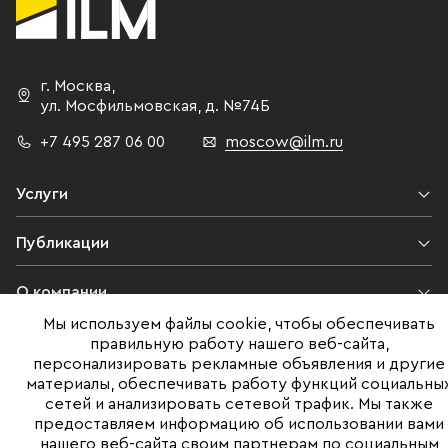
зданиями, выход на рынок которых
общественно
изначально был запланирован на
в целом, осо
2015-2016 гг. Читать продолжение
некачествен
г. Москва
,
Источник: CRE.RU
расположенн
ул. Мосфильмовская,
д. №74Б
мелких пром
того, отсутс
+7 495 287 06 00
moscow@ilm.ru
непомерная 
— дополните
Услуги
выборе офиса. Также низкую
за аренду фо
Публикации
называемое 
Это включает
О компании
к промышлен
Мы используем файлы cookie, чтобы обеспечивать
заводам, сва
Контакты
правильную работу нашего веб-сайта,
снять офис, 
персонализировать рекламные объявления и другие
с известным
материалы, обеспечивать работу функций социальны
Юридическая информация
нефтеперера
сетей и анализировать сетевой трафик. Мы также
который рас
предоставляем информацию об использовании вами
нашего веб-сайта своим партнерам по социальным
столицы. К 