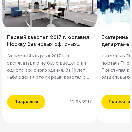
Первый квартал 2017 г. оставил
Екатерина 
Москву без новых офисных
департамен
площадей
анализа рын
За первый квартал 2017 г. в
Интервью Ек
рассказыва
эксплуатацию не было введено ни
портала "Не
дешевой а
одного офисного здания. За 10 лет
Приступая к 
наблюдения это первый квартал с
владельцы би
нулевым приростом нового
помещение п
предложения, отмечают эксперты
не прогадать
компании ILM. Сроки по всем
относясь нес
12.05.2017
Подробнее
Подробне
объектам, заявленным к вводу в
непростой за
первые три месяца года, были
офиса поруч
перенесены на II и III кварталы. При
на что обрат
этом, учитывая планы, объем ввода в
офиса, если у