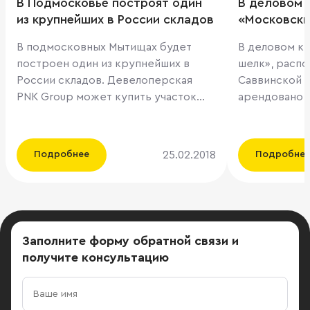
В Подмосковье построят один
В деловом 
из крупнейших в России складов
«Московски
1242 кв.м 
В подмосковных Мытищах будет
В деловом к
построен один из крупнейших в
шелк», расп
России складов. Девелоперская
Саввинской 
PNK Group может купить участок
арендовано 1
18,5 га для строительства
площадей. Н
распределительного центра для
комплекса с
владельцев сети супермаркетов «Я
агентства PRT
25.02.2018
Подробнее
Подробне
любимый». Аренда склада вблизи
IZMENI SOZNA
МКАД может стоить в год около 7,5
Communicatio
тыс. руб. за 1 кв. м, включая все
сделки выступи
расходы, полагает директор
отметил Арт
департамента складской и
департамент
Заполните форму обратной связи
и
индустриальной недвижимости
недвижимост
получите консультацию
агентства ILM Александр
компанией-к
Перфильев. То есть структуры «Я
задача не пр
любимый» платить около 637,5 млн
офис, но и ж