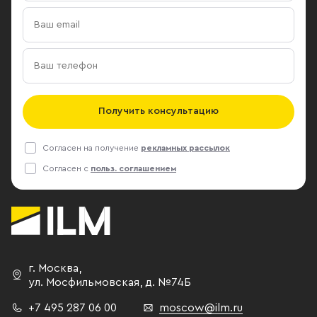
руб. в год. Подробнее на РБК:
со своей ат
https://www.rbc.ru/business/26/02/2018/5a8ea9f09a
Москвы. Одн
также были 
здания и кру
офис. Известно, что на
арендованных
площадях ко
Получить консультацию
штаб-квартир
находилась в
Согласен на получение
рекламных рассылок
«Московский
Согласен с
польз. соглашением
квартал, рас
территории п
состав кварта
строений об
кв.м. «Моско
здания бывш
г. Москва
,
мануфактуры,
ул. Мосфильмовская,
д. №74Б
году. Среди 
+7 495 287 06 00
moscow@ilm.ru
клуб Soho, р