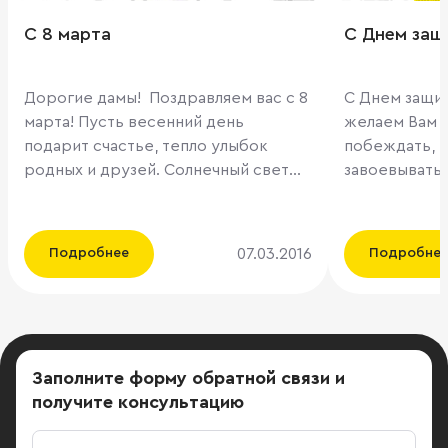
C 8 марта
С Днем защ
Дорогие дамы! Поздравляем вас с 8
С Днем защитн
марта! Пусть весенний день
желаем Вам н
подарит счастье, тепло улыбок
побеждать, н
родных и друзей. Солнечный свет
завоевывать 
согревает ваши души, зимние стужи
для Вас креп
сменятся весенней капелью, а ваши
ежи, какими
глаза засияют счастьем и весенним
ни были! ­Пу
07.03.2016
Подробнее
Подробне
светом. Искренне желаем любви и
наполнена оп
понимания в семейных очагах,
бодростью,­ 
успеха на работе, а также тепла и
только впере
спокойствия в ваших сердцах.
и новым све
Будьте удивительно счастливы и
Заполните форму обратной связи
и
открыты для новых, прекрасных
получите консультацию
горизонтов!