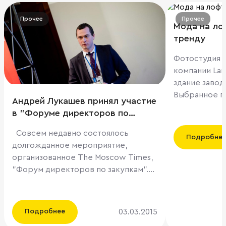
Прочее
Прочее
Мода на ло
тренду
Фотостудия
компании La
здание завод
Выбранное п
Андрей Лукашев принял участие
выполненным 
в "Форуме директоров по
является яр
закупкам"
современных
Совсем недавно состоялось
Подробне
оформлении 
долгожданное мероприятие,
пространства. Lamoda давно ис
организованное The Moscow Times,
новое помещ
"Форум директоров по закупкам".
фотостудии. 
Форум состоялся 18 февраля 2015
выступила ко
при участии руководителей отделов
специализир
закупок компаний, занимающих
03.03.2015
Подробнее
коммерческо
лидирующие позиции на