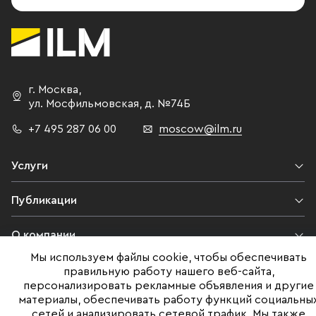
могут найти 
стороны участников и экспертов
и внутренни
конференции. Посмотреть
бывшего зав
презентацию можно, перейдя по
завода невол
ссылке.
ностальгию 
г. Москва
,
прошлому, п
ул. Мосфильмовская,
д. №74Б
патриотизму 
Но, несмотря
+7 495 287 06 00
moscow@ilm.ru
территории 
романтичной
Услуги
в таких здан
креативным, 
Публикации
самое актуал
Несмотря на
О компании
компактност
Мы используем файлы cookie, чтобы обеспечивать
площадь биз
Контакты
правильную работу нашего веб-сайта,
100 000 кв. м
персонализировать рекламные объявления и другие
помещений. В
материалы, обеспечивать работу функций социальны
Юридическая информация
планировкой,
сетей и анализировать сетевой трафик. Мы также