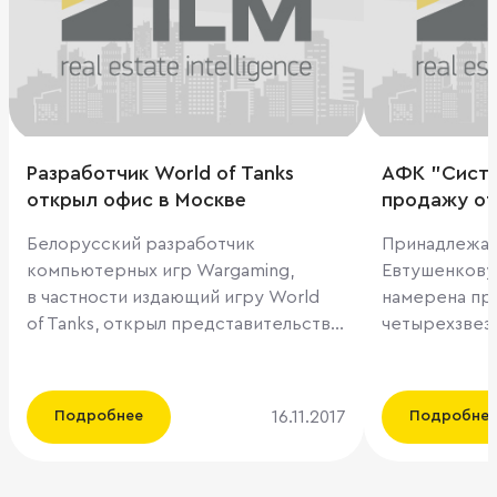
Разработчик World of Tanks
АФК "Систе
открыл офис в Москве
продажу оте
Courtyard 
Белорусский разработчик
Принадлежав
компьютерных игр Wargaming,
Евтушенкову
в частности издающий игру World
намерена пр
of Tanks, открыл представительство
четырехзвез
в Москве, говорится в сообщении
гостиницу Mar
сопровождавшей сделку по аренде
Компания куп
офиса компании ILM. IT-компания
назад у сына
16.11.2017
Подробнее
Подробне
арендовала 430 квадратных метров
Якунина. Подробнее читайте на РБК:
в бизнес-центре "Нагатино Айленд"
http://www.r
на юге столицы, уточняется в пресс-
from=main