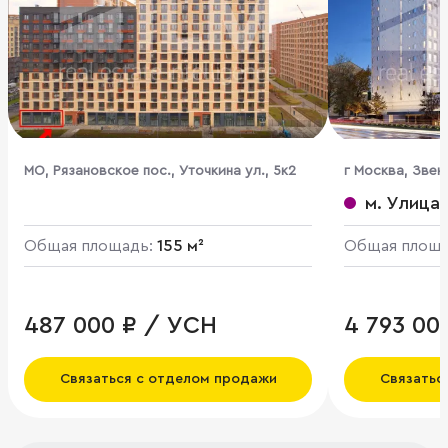
МО, Рязановское пос., Уточкина ул., 5к2
г Москва, Звен
1
м. Улица 
Общая площадь:
155 м²
Общая площ
487 000 ₽ / УСН
4 793 00
Связаться с отделом продажи
Связатьс