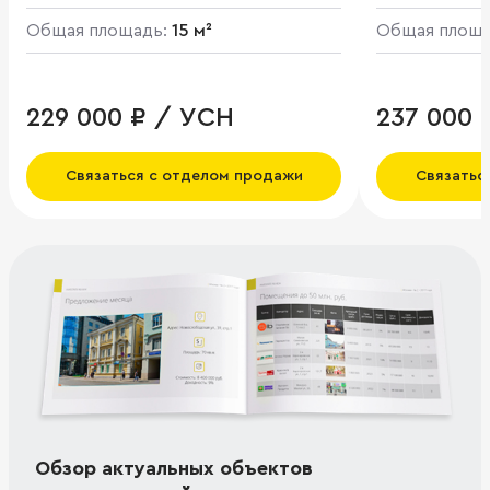
Общая площадь:
15 м²
Общая площ
229 000 ₽ / УСН
237 000 
Связаться с отделом продажи
Связатьс
Обзор актуальных объектов