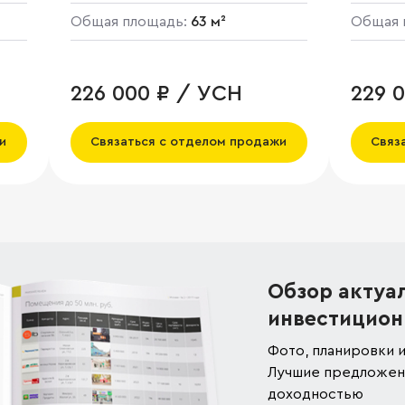
Общая площадь:
63 м²
Общая 
226 000 ₽ / УСН
229 
и
Связаться с отделом продажи
Связ
Обзор актуа
инвестицион
Фото, планировки и
Лучшие предложени
доходностью