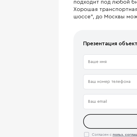
подходит под любой б
Хорошая транспортная 
шоссе", до Москвы мо
Презентация объек
Согласен с
польз. согл