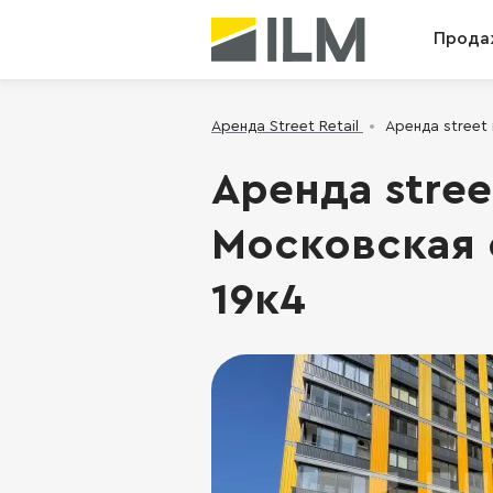
Прода
Аренда Street Retail
Аренда street 
Аренда street
Московская о
19к4