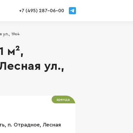
+7 (495) 287-06-00
 ул., 19к4
1 м²,
Лесная ул.,
аренда
ь, п. Отрадное, Лесная