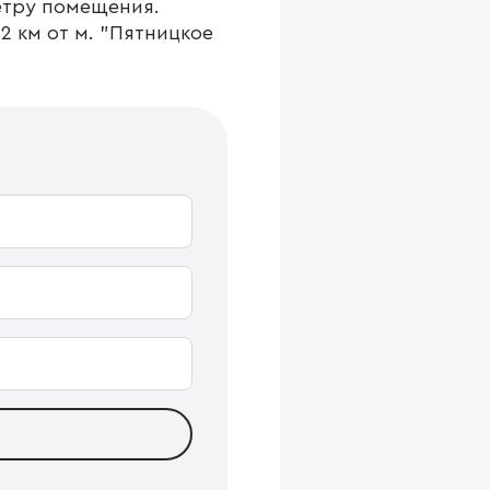
етру помещения.
2 км от м. "Пятницкое