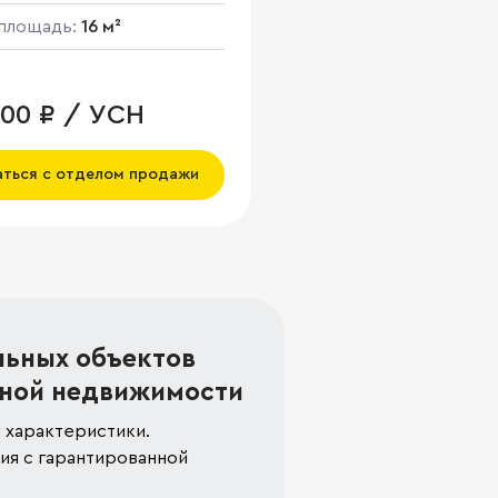
площадь:
16 м²
000 ₽ / УСН
аться с отделом продажи
льных объектов
ной недвижимости
 характеристики.
я с гарантированной