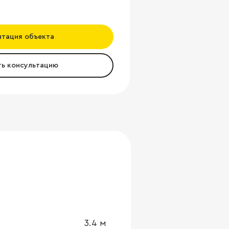
нтация объекта
ть консультацию
3.4
м