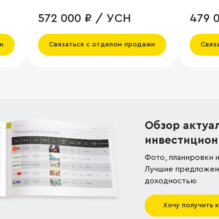
572 000 ₽ / УСН
479 
и
Связаться с отделом продажи
Связ
Обзор актуа
инвестицион
Фото, планировки и
Лучшие предложени
доходностью
Хочу получить 