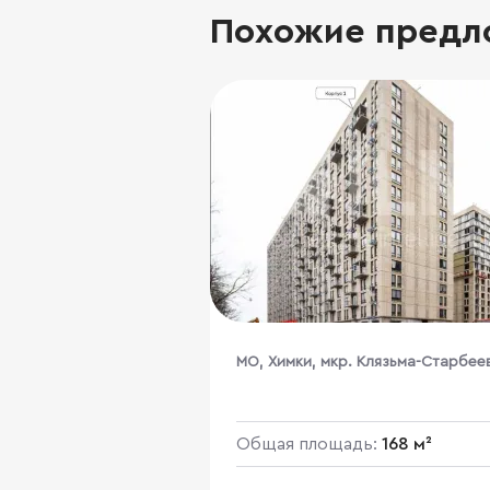
Похожие предл
МО, Химки, мкр. Клязьма-Старбее
Ивакино квартал, к1
Общая площадь:
168 м²