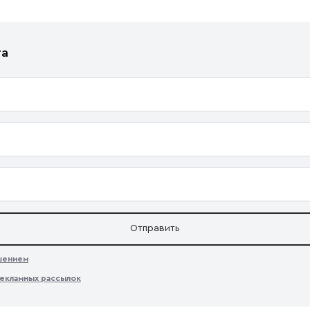
та
Отправить
ашением
екламных рассылок