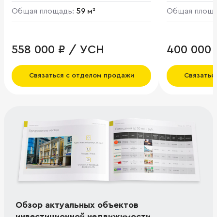
Общая площадь:
59 м²
Общая площ
558 000 ₽ / УСН
400 000 
Связаться с отделом продажи
Связатьс
Обзор актуальных объектов
инвестиционной недвижимости