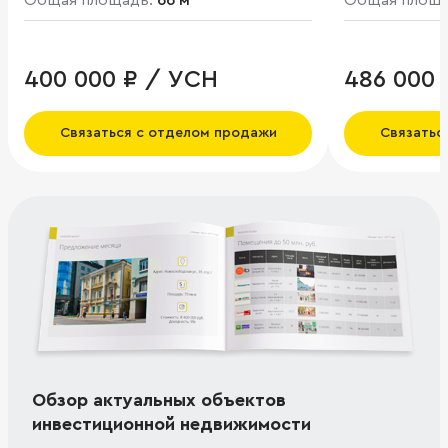
Общая площадь:
66 м²
Общая площ
400 000 ₽ / УСН
486 000 
Связаться с отделом продажи
Связатьс
Обзор актуальных объектов
инвестиционной недвижимости