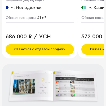
Ярцевская ул., 27, кор. 1
г Москва, Каши
м. Молодёжная
м. Каши
Общая площадь:
41 м²
Общая площ
686 000 ₽ / УСН
572 000 
Связаться с отделом продажи
Связатьс