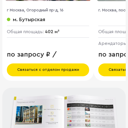
г Москва, Огородный пр-д, 16
г. Москва, пос
Логинова ул., 
м. Бутырская
Общая площадь:
402 м²
Общая площ
Арендаторы
по запросу ₽ /
по запро
Связаться с отделом продажи
Связатьс