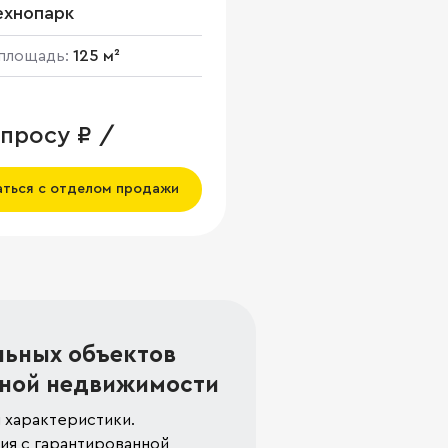
ехнопарк
площадь:
125 м²
апросу ₽ /
аться с отделом продажи
льных объектов
ной недвижимости
 характеристики.
я с гарантированной