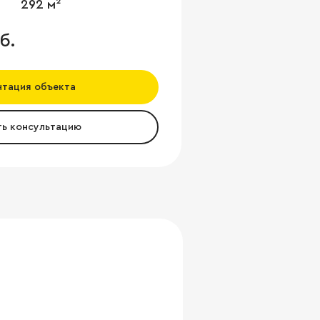
292 м²
б.
нтация объекта
ть консультацию