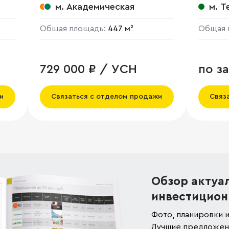
м. Академическая
м. Т
Общая площадь:
447 м²
Общая 
729 000 ₽ / УСН
по з
и
Связаться с отделом продажи
Связ
Обзор актуа
инвестицион
Фото, планировки и
Лучшие предложени