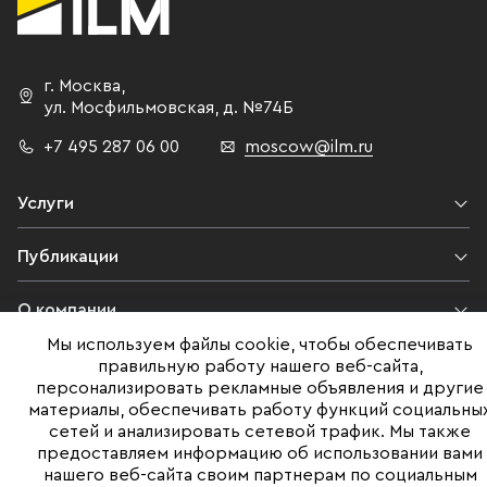
на рынке с 2013 года. Портфель
целых 4 года
логистического оператора
спроса и тр
составляют производственно-
могут препод
г. Москва
,
складской комплекс класса В+
ретейлерам к
ул. Мосфильмовская,
д. №74Б
«Технопарк Купавна» общей
неприятные 
+7 495 287 06 00
moscow@ilm.ru
площадью 34 000 кв. м в
мы видим, ч
Подмосковье и комплекс «Логопарк
по снабжению
Раевская», общая площадь складов
это говорит
Услуги
класса А в котором составляет
специалисто
более 20 000 кв. м. В 2018 г. началось
процесс комп
Публикации
строительство второй очереди
также смогл
«Логопарка Раевская -2»
успешному 
О компании
мультитемпературного склада
чемпионата».
Мы используем файлы cookie, чтобы обеспечивать
общей площадью 23 000 кв.м.
Источник: ht
Контакты
правильную работу нашего веб-сайта,
Источник: https://www.cre.ru/news/71061
персонализировать рекламные объявления и другие
материалы, обеспечивать работу функций социальны
Юридическая информация
сетей и анализировать сетевой трафик. Мы также
предоставляем информацию об использовании вами
нашего веб-сайта своим партнерам по социальным