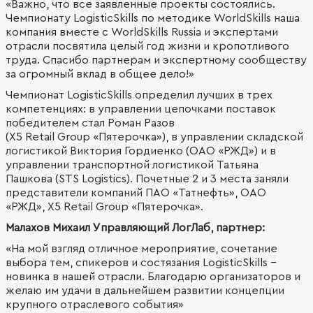
«Важно, что все заявленные проекты состоялись.
Чемпионату LogisticSkills по методике WorldSkills наша
компания вместе с WorldSkills Russia и экспертами
отрасли посвятила целый год жизни и кропотливого
труда. Спасибо партнерам и экспертному сообществу
за огромный вклад в общее дело!»
Чемпионат LogisticSkills определил лучших в трех
компетенциях: в управлении цепочками поставок
победителем стал Роман Разов
(X5 Retail Group «Пятерочка»), в управлении складской
логистикой Виктория Гордиенко (ОАО «РЖД») и в
управлении транспортной логистикой Татьяна
Пашкова (STS Logistics). Почетные 2 и 3 места заняли
представители компаний ПАО «Татнефть», ОАО
«РЖД», X5 Retail Group «Пятерочка».
Малахов Михаил Управляющий ЛогЛаб, партнер:
«На мой взгляд отличное мероприятие, сочетание
выбора тем, спикеров и состязания LogisticSkills –
новинка в нашей отрасли. Благодарю организаторов и
желаю им удачи в дальнейшем развитии концепции
крупного отраслевого события»