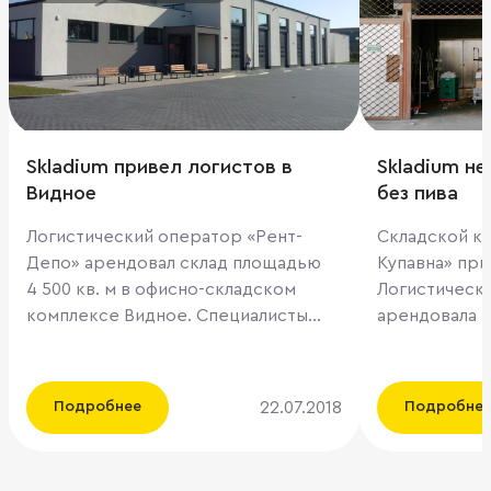
Skladium привел логистов в
Skladium н
Видное
без пива
Логистический оператор «Рент-
Складской к
Депо» арендовал склад площадью
Купавна» при
4 500 кв. м в офисно-складском
Логистическа
комплексе Видное. Специалисты
арендовала 
Skladium.ru (сервис компании ILM)
пива и сопут
сопровождали сделку в качестве
«Технопарке
брокеров. Офисно-Складской
«Рент-Депо»
22.07.2018
Подробнее
Подробне
комплекс находится в Северной
служба серви
промзоне города Видное, в
разработанно
непосредственной близости от
Новый аренда