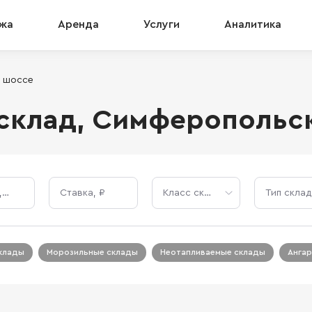
жа
Аренда
Услуги
Аналитика
 шоссе
склад, Симферопольс
Площадь, м²
Ставка, ₽
Класс склада
Тип склад
клады
Морозильные склады
Неотапливаемые склады
Анга