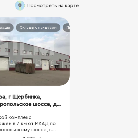
Посмотреть на карте
клады
Склады с пандусом
Производство
Производственно
ва, г Щербинка,
ропольское шоссе, д
кой комплекс
ожен в 7 км от МКАД по
опольскому шоссе, г.
ка. Общая площадь 5 000