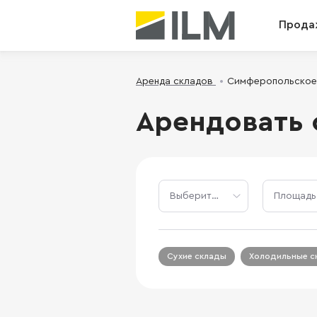
Прода
Аренда складов
Симферопольское
Арендовать 
Сухие склады
Холодильные с