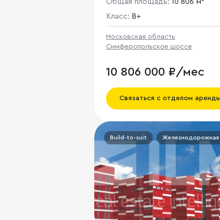
Общая площадь:
10 806 м²
49065 кв. м.
Класс:
B+
Московская область
Симферопольское шоссе
10 806 000 ₽/мес
Связаться с отделом аренд
Build-to-suit
Железнодорожная 