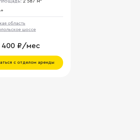
площадь:
2 587 м²
B+
кая область
польское шоссе
4 400 ₽/мес
аться с отделом аренды
мещение/комплекс