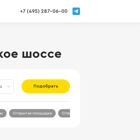
+7 (495) 287-06-00
кое шоссе
Подобрать
а
ры
Открытая площадка
Ответственное хранение
Склады с 