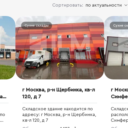
Сортировать:
по актуальности
Сухие склады
Сухие с
г Москва, р-н Щербинка, кв-л
г Моск
ая
120, д 7
Симфе
12А
Складское здание находится по
Складс
 по
адресу: г Москва, р-н Щербинка,
распол
кв-л 120, д 7
Симфер
Щербин