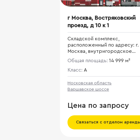
г Москва, Востряковский
проезд, д 10 к 1
Складской комплекс,
расположенный по адресу: г.
Москва, внутригородское
муниципальное образование
Общая площадь:
14 999 м²
Бирюлево Западное,
Востряковский проезд,
Класс:
A
Московская область
Варшавское шоссе
Цена по запросу
Связаться с отделом аренд