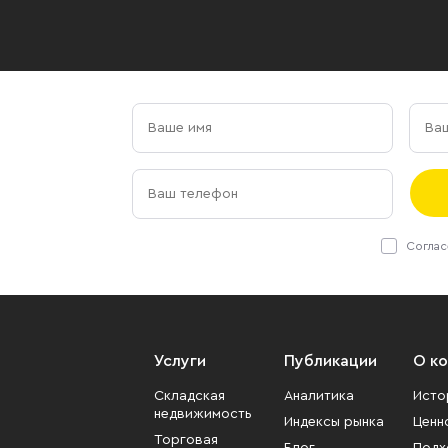
Соглас
Услуги
Публикации
О к
Складская
Аналитика
Исто
недвижимость
Индексы рынка
Ценн
Торговая