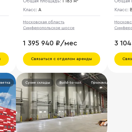
Общая площадь:
1 183 м²
Общая 
кв. м.
Класс:
A
Класс:
Московская область
Московс
Симферопольское шоссе
Симферо
1 395 940 ₽/мес
3 10
ы
Связаться с отделом аренды
Связ
ветка
Сухие склады
Build-to-suit
Производственное по