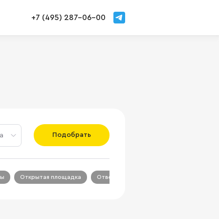
+7 (495) 287-06-00
Подобрать
а
ры
Открытая площадка
Ответственное хранение
Склады с 