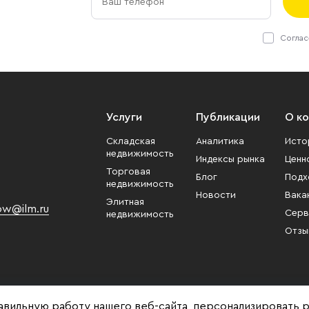
Соглас
Услуги
Публикации
О к
Складская
Аналитика
Исто
недвижимость
Индексы рынка
Ценн
Торговая
Блог
Подх
недвижимость
Новости
Вака
Элитная
w@ilm.ru
Серв
недвижимость
Отзы
авильную работу нашего веб-сайта, персонализировать 