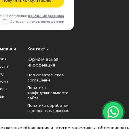
Получить консультацию
ен на получение
рекламных рассылок
Согласен с
польз. соглашением
омпании
Контакты
рия
Юридическая
информация
ости
од
Пользовательское
соглашение
нсии
Политика
исы
конфиденциальности
вы
сайта
Политика обработки
персональных данных
рекламные объявления и другие материалы, обеспечиват