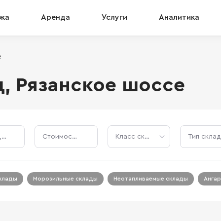
жа
Аренда
Услуги
Аналитика
е
д, Рязанское шоссе
Площадь, м²
Стоимость, ₽
Класс склада
Тип склад
клады
Морозильные склады
Неотапливаемые склады
Анга