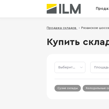
Прода
Продажа складов
Рязанское шосс
Купить скла
Сухие склады
Холодильные с