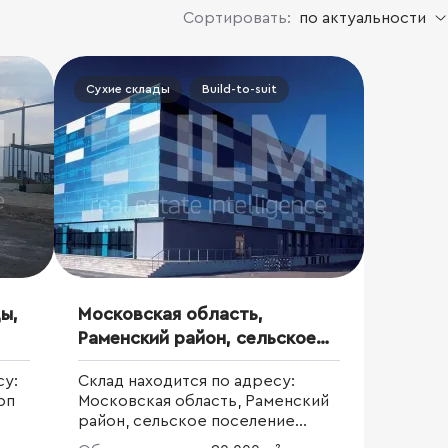
Сортировать:
по актуальности
Сухие склады
Build-to-suit
ы,
Московская область,
Раменский район, сельское
поселение Софьинское
су:
Склад находится по адресу:
рп
Московская область, Раменский
район, сельское поселение
Софьинское