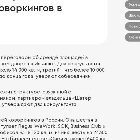
Успеш
оворкингов в
Школа
Новос
Офисн
 переговоры об аренде площадей в
ином дворе на Ильинке. Два консультанта
ло 14 000 кв. м, третий – что более 10 000
 до конца года, уверяют собеседники
ежит структуре, связанной с
мяном, партнером владельца «Шатер
, утверждают два консультанта,
тей коворкингов в России. Она шестая в
упает Regus, WeWork, SOK, Business Club и
фисов на 18 120 кв. м, из них шесть на 12 300
 – в бизнес-центре «Сириус парк» (6400 кв.