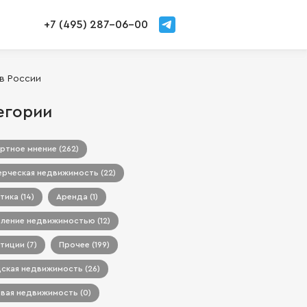
+7 (495) 287-06-00
 в России
егории
ртное мнение (262)
рческая недвижимость (22)
тика (14)
Аренда (1)
ление недвижимостью (12)
тиции (7)
Прочее (199)
ская недвижимость (26)
вая недвижимость (0)