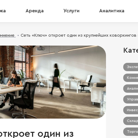
жа
Аренда
Услуги
Аналитика
 мнение
Сеть «Ключ» откроет один из крупнейших коворкингов
Кат
Экспе
Комме
Анали
Управ
Инвес
Склад
откроет один из
Торго