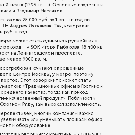
кий шелк» (1795 кв. м). Основные владельцы
швили и Владимир Масляков.
 около 25 000 руб. за 1 кв. м в год
по
 ILM Андрея Лукашева
. Так, коворкинг
 руб. в год.
воре может стать одним из крупнейших в
 рекорд – у SOK Игоря Рыбакова: 18 400 кв.
арк» на Ленинградском проспекте.
е менее 9000 кв. м.
 востребован, считают опрошенные
дет в центре Москвы, у метро, поэтому
кспертов. Этот коворкинг сможет стать
умает он: «Традиционные офисы в Гостином
среднего качества, тогда как приход
олее качественный продукт». Поблизости
 Охотном Ряду, там высокая заполняемость.
 перспективен, многим компаниям важно
увеличивать или уменьшать площади офиса,
емонт и оборудование.
дуют в коворкингах компании, – 4000–5000