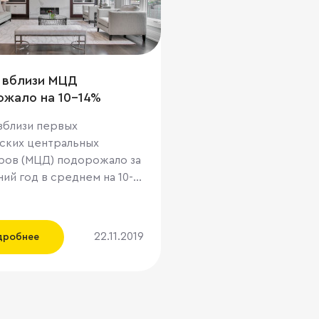
 вблизи МЦД
ожало на 10-14%
вблизи первых
ских центральных
ров (МЦД) подорожало за
ий год в среднем на 10-
и этом в отдельных
ях квадратный метр
 цене на 40%, подсчитали
22.11.2019
дробнее
ты, опрошенные РИА
имость. Они не
или небольшого
тельного роста цен на
ры после открытия МЦД,