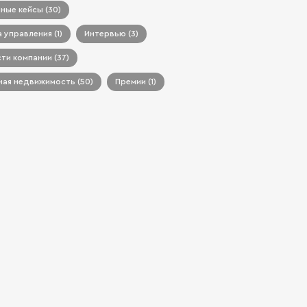
ные кейсы (30)
 управления (1)
Интервью (3)
ти компании (37)
ая недвижимость (50)
Премии (1)