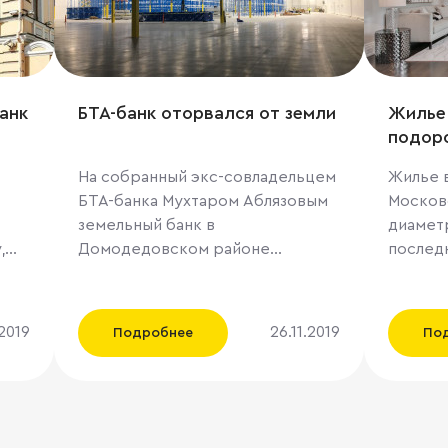
анк
БТА-банк оторвался от земли
Жилье
подор
На собранный экс-совладельцем
Жилье 
БТА-банка Мухтаром Аблязовым
Москов
земельный банк в
диамет
,
Домодедовском районе
последн
Московской области нашелся
14%, пр
новый собственник: 450 га
локаци
выкупил концерн «Русич». За 15
вырос в
.2019
26.11.2019
Подробнее
По
лет компания надеется
экспер
щей
построить здесь крупнейший в
Недвиж
России индустриальный парк.
исключ
но
Консультанты считают, что
дополни
в.м
главным мотивом сделки стала
кварти