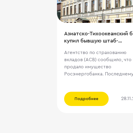
Азиатско-Тихоокеанский б
купил бывшую штаб-
квартиру Dresdner Bank в
Агентство по страхованию
центре Москвы
вкладов (АСВ) сообщило, что
продало имущество
Росэнергобанка. Последнему
как следует из лотовой
документации, принадлежали
права на земельный участок
28.11
Подробнее
площадью 0,3 га и три
административных здания об
площадью 5213 кв. м в
Подсосенском переулке. Од
из строений площадью 1161 к