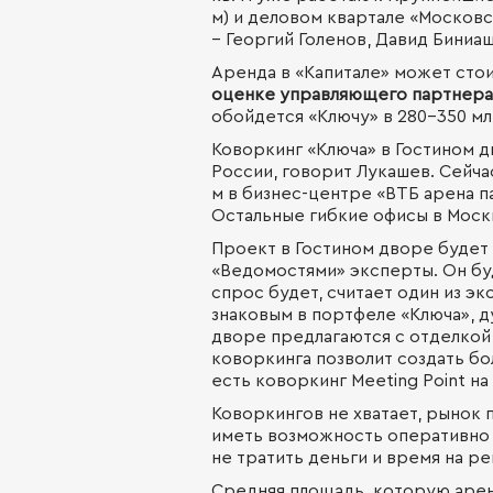
м) и деловом квартале «Московс
– Георгий Голенов, Давид Биниа
Аренда в «Капитале» может стоить
оценке управляющего партнера
обойдется «Ключу» в 280–350 млн
Коворкинг «Ключа» в Гостином д
России, говорит Лукашев. Сейчас
м в бизнес-центре «ВТБ арена п
Остальные гибкие офисы в Москв
Проект в Гостином дворе будет
«Ведомостями» эксперты. Он бу
спрос будет, считает один из э
знаковым в портфеле «Ключа», д
дворе предлагаются с отделкой 
коворкинга позволит создать б
есть коворкинг Meeting Point на
Коворкингов не хватает, рынок
иметь возможность оперативно 
не тратить деньги и время на р
Средняя площадь, которую арен