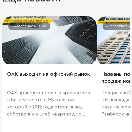
Экспертное мнение
Экспертное м
ОАК выходит на офисный рынок
Названы по
продаж нов
факторы
ОАК приведет первого арендатора
Генеральный
в бизнес-центр в Жуковском,
ILM, кандида
который с 2012 года строила под
Иван Ивлиев
собственную штаб-квартиру, но
Рамблеру ин
затем решила не переезжать. В
продаж ново
здание, строительство которого на
15% по итога