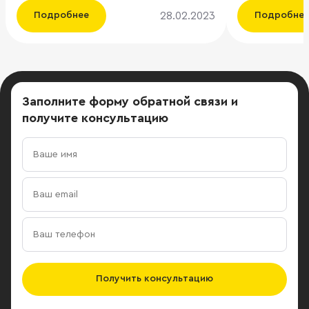
рынке оценивают в 6–8 млрд руб.,
о факторах, 
28.02.2023
Подробнее
Подробне
заедет входящая в «Ростех»
спроса росси
авиакомпания Red Wings. По мнению
Снижение сп
экспертов, других арендаторов
мегаполисах 
ОАК в такой локации найти будет
(впрочем, как
сложно, а перевозчик может
связано с о
Заполните форму обратной связи
и
столкнуться с оттоком кадров из-за
нескольких 
получите консультацию
неудобной для сотрудников
экономическ
логистики. По данным “Ъ”, через
геополитичес
одиннадцать лет с начала
изменения на
строительства бизнес-центра в
стоит забыва
Жуковском и пять лет после отказа
состоянии –
от идеи разместить там штаб-
населения, к
квартиру Объединенная
покупательску
авиастроительная корпорация (ОАК)
основании в
нашла первого арендатора на
факторов ры
пустующие площади. В
денег инвест
Получить консультацию
ОАК подтвердили, что часть офиса
которые при
планирует в этом году занять Red
определенны