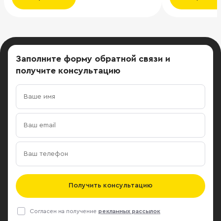
аналогично поступят многие
рынку этот п
арендаторы, а владельцам офисов,
примерно в 2
несмотря на обязательства перед
16–18%. С этим согласна и директор
банками, придется уступить, чтобы
департамент
не растерять пул арендаторов.
недвижимости
Заполните форму обратной связи
и
Рассчитывая значительно увеличить
которая ожид
получите консультацию
штат сотрудников, Ozon в 2021 году
двух ближайш
нарастил объем офисных
свободных п
помещений. Сейчас компания
московском 
арендует около 100 тыс. кв. м
вырастет до 
офисов по всей Москве, в частности,
она, в качес
в башнях «Город столиц»,
класса А вак
«Империя», «Федерация»,
связи с тем,
«Меркурий» и Башне на набережной
компании, ка
в «Москва-Сити». В феврале стало
арендаторам
известно, что Ozon, не сумев
объектов. Уч
Получить консультацию
увеличить число сотрудников до
другой комп
запланированных показателей,
объем всех 
Согласен на получение
рекламных рассылок
решил пересдать в субаренду
российской 