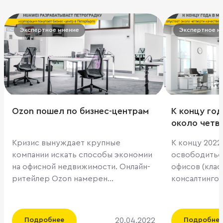
Экспертное мнение
Экспертное м
Ozon пошел по бизнес-центрам
К концу год
около четв
офисов
Кризис вынуждает крупные
К концу 2022
компании искать способы экономии
освободитьс
на офисной недвижимости. Онлайн-
офисов (класс
ритейлер Ozon намерен
консалтинго
договориться о снижении арендной
рынка. Там ск
ставки в занимаемых бизнес-
квартала дол
центрах. Эксперты уверены, что
составляла 1
20.04.2022
Подробнее
Подробне