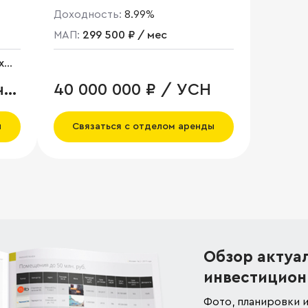
Доходность:
8.99%
МАП:
299 500 ₽ / мес
x
ч.
40 000 000 ₽ / УСН
ы
Связаться с отделом аренды
Обзор актуа
инвестицион
Фото, планировки и