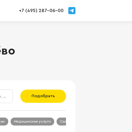
+7 (495) 287-06-00
ёво
Подобрать
ран
Медицинские услуги
Салон красоты
Салон связи
Ц