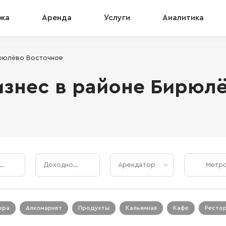
жа
Аренда
Услуги
Аналитика
рюлёво Восточное
знес в районе Бирюл
Стоимость, ₽
Доходность, %
Арендатор
ора
Алкомаркет
Продукты
Кальянная
Кафе
Ресто