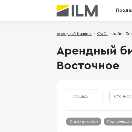
Прода
Арендный бизнес
ЮАО
район Би
Арендный би
Восточное
Площадь, м²
С арендатором
Под арендат